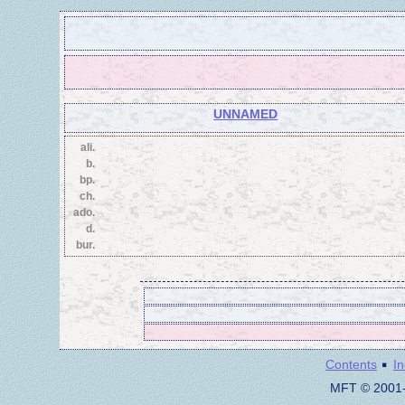
UNNAMED
ali.
b.
bp.
ch.
ado.
d.
bur.
·
Contents
I
MFT © 2001