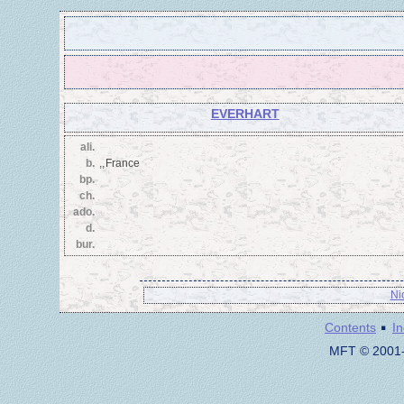
EVERHART
ali.
b.
,, France
bp.
ch.
ado.
d.
bur.
Ni
·
Contents
I
MFT © 2001