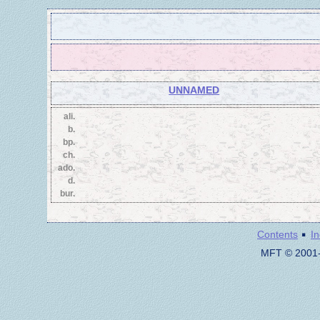
UNNAMED
ali.
b.
bp.
ch.
ado.
d.
bur.
·
Contents
I
MFT © 2001