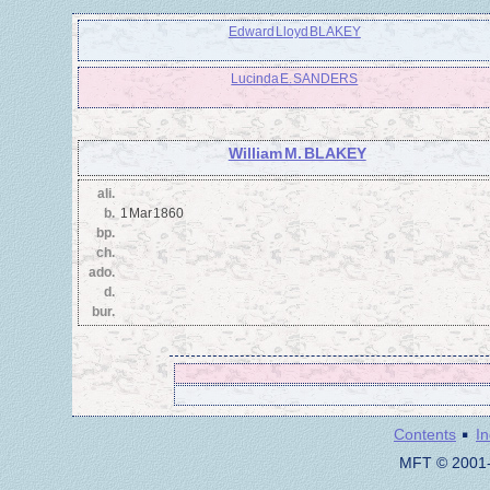
Edward Lloyd BLAKEY
Lucinda E. SANDERS
William M. BLAKEY
ali.
b.
1 Mar 1860
bp.
ch.
ado.
d.
bur.
·
Contents
I
MFT © 2001