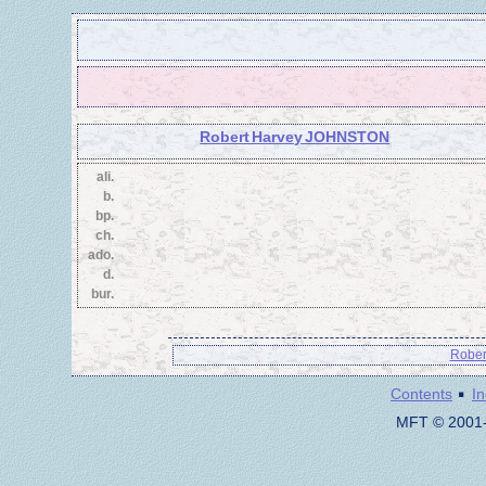
Robert Harvey JOHNSTON
ali.
b.
bp.
ch.
ado.
d.
bur.
Rober
·
Contents
I
MFT © 2001